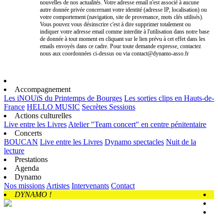
nouvelles de nos actualités. Votre adresse email n'est associé à aucune
autre donnée privée concernant votre identité (adresse IP, localisation) ou
votre comportement (navigation, site de provenance, mots clés utilisés).
Vous pouvez vous désinscrire c'est à dire supprimer totalement ou
indiquer votre adresse email comme interdite à l'utilisation dans notre base
de donnée à tout moment en cliquant sur le lien prévu à cet effet dans les
emails envoyés dans ce cadre. Pour toute demande expresse, contactez
nous aux coordonnées ci-dessus ou via contact@dynamo-asso.fr
Accompagnement
Les iNOUïS du Printemps de Bourges
Les sorties clips en Hauts-de-
France
HELLO MUSIC
Secrètes Sessions
Actions culturelles
Live entre les Livres
Atelier "Team concert" en centre pénitentaire
Concerts
BOUCAN
Live entre les Livres
Dynamo spectacles
Nuit de la
lecture
Prestations
Agenda
Dynamo
Nos missions
Artistes
Intervenants
Contact
DYNAMO !