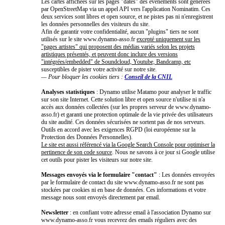
Les cartes affichées sur les pages "dates" des événements sont générées
par OpenStreetMap via un appel API vers l'application Nominatim. Ces
deux services sont libres et open source, et ne pistes pas ni n'enregistrent
les données personnelles des visiteurs du site.
Afin de garantir votre confidentialité, aucun "plugins" tiers ne sont
utilisés sur le site www.dynamo-asso.fr
excepté uniquement sur les
"pages artistes" qui proposent des médias variés selon les projets
artistiques présentés, et peuvent donc inclure des versions
"intégrées/embedded" de Soundcloud, Youtube, Bandcamp, etc
susceptibles de pister votre activité sur notre site.
— Pour bloquer les cookies tiers :
Conseil de la CNIL
Analyses statistiques
: Dynamo utilise Matamo pour analyser le traffic
sur son site Internet. Cette solution libre et open source n'utilise ni n'a
accès aux données collectées (sur les propres serveur de www.dynamo-
asso.fr) et garanti une protection optimale de la vie privée des utilisateurs
du site audité. Ces données sécurisées ne sortent pas de nos serveurs.
Outils en accord avec les exigences RGPD (loi européenne sur la
Protection des Données Personnelles).
Le site est aussi référencé via la Google Search Console pour optimiser la
pertinence de son code source
. Nous ne savons à ce jour si Google utilise
cet outils pour pister les visiteurs sur notre site.
Messages envoyés via le formulaire "contact"
: Les données envoyées
par le formulaire de contact du site www.dynamo-asso.fr ne sont pas
stockées par cookies ni en base de données. Ces informations et votre
message nous sont envoyés directement par email.
Newsletter
: en confiant votre adresse email à l'association Dynamo sur
www.dynamo-asso.fr vous recevrez des emails réguliers avec des