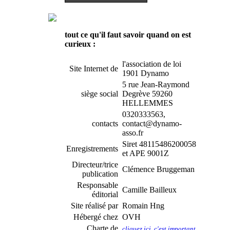
tout ce qu'il faut savoir quand on est
curieux :
l'association de loi
Site Internet de
1901 Dynamo
5 rue Jean-Raymond
siège social
Degrève 59260
HELLEMMES
0320333563,
contacts
contact@dynamo-
asso.fr
Siret 48115486200058
Enregistrements
et APE 9001Z
Directeur/trice
Clémence Bruggeman
publication
Responsable
Camille Bailleux
éditorial
Site réalisé par
Romain Hng
Hébergé chez
OVH
Charte de
cliquez ici, c'est important