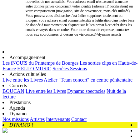
nouvelles de nos actualités. Votre adresse email n'est associé à aucune
autre donnée privée concernant votre identité (adresse IP, localisation) ou
votre comportement (navigation, site de provenance, mots clés utilisés).
Vous pouvez vous désinscrire c'est à dire supprimer totalement ou
indiquer votre adresse email comme interdite à l'utilisation dans notre base
de donnée à tout moment en cliquant sur le lien prévu à cet effet dans les
emails envoyés dans ce cadre. Pour toute demande expresse, contactez
nous aux coordonnées ci-dessus ou via contact@dynamo-asso.fr
Accompagnement
Les iNOUïS du Printemps de Bourges
Les sorties clips en Hauts-de-
France
HELLO MUSIC
Secrètes Sessions
Actions culturelles
Live entre les Livres
Atelier "Team concert" en centre pénitentaire
Concerts
BOUCAN
Live entre les Livres
Dynamo spectacles
Nuit de la
lecture
Prestations
Agenda
Dynamo
Nos missions
Artistes
Intervenants
Contact
DYNAMO !