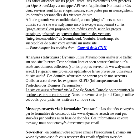
Les cartes affichées sur les pages "dates" des événements sont générées
par OpenStreetMap via un appel API vers l'application Nominatim. Ces
deux services sont libres et open source, et ne pistes pas ni n'enregistrent
les données personnelles des visiteurs du site.
Afin de garantir votre confidentialité, aucun "plugins" tiers ne sont
utilisés sur le site www.dynamo-asso.fr
excepté uniquement sur les
"pages artistes" qui proposent des médias variés selon les projets
artistiques présentés, et peuvent donc inclure des versions
"intégrées/embedded" de Soundcloud, Youtube, Bandcamp, etc
susceptibles de pister votre activité sur notre site.
— Pour bloquer les cookies tiers :
Conseil de la CNIL
Analyses statistiques
: Dynamo utilise Matamo pour analyser le traffic
sur son site Internet. Cette solution libre et open source n'utilise ni n'a
accès aux données collectées (sur les propres serveur de www.dynamo-
asso.fr) et garanti une protection optimale de la vie privée des utilisateurs
du site audité. Ces données sécurisées ne sortent pas de nos serveurs.
Outils en accord avec les exigences RGPD (loi européenne sur la
Protection des Données Personnelles).
Le site est aussi référencé via la Google Search Console pour optimiser la
pertinence de son code source
. Nous ne savons à ce jour si Google utilise
cet outils pour pister les visiteurs sur notre site.
Messages envoyés via le formulaire "contact"
: Les données envoyées
par le formulaire de contact du site www.dynamo-asso.fr ne sont pas
stockées par cookies ni en base de données. Ces informations et votre
message nous sont envoyés directement par email.
Newsletter
: en confiant votre adresse email à l'association Dynamo sur
www.dynamo-asso.fr vous recevrez des emails réguliers avec des