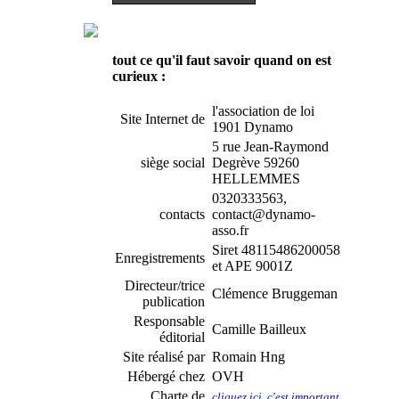
tout ce qu'il faut savoir quand on est
curieux :
l'association de loi
Site Internet de
1901 Dynamo
5 rue Jean-Raymond
siège social
Degrève 59260
HELLEMMES
0320333563,
contacts
contact@dynamo-
asso.fr
Siret 48115486200058
Enregistrements
et APE 9001Z
Directeur/trice
Clémence Bruggeman
publication
Responsable
Camille Bailleux
éditorial
Site réalisé par
Romain Hng
Hébergé chez
OVH
Charte de
cliquez ici, c'est important