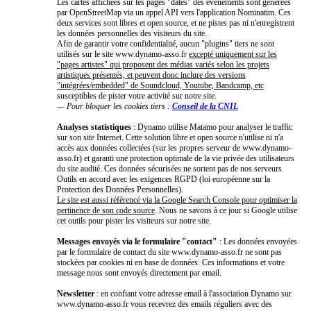
Les cartes affichées sur les pages "dates" des événements sont générées
par OpenStreetMap via un appel API vers l'application Nominatim. Ces
deux services sont libres et open source, et ne pistes pas ni n'enregistrent
les données personnelles des visiteurs du site.
Afin de garantir votre confidentialité, aucun "plugins" tiers ne sont
utilisés sur le site www.dynamo-asso.fr
excepté uniquement sur les
"pages artistes" qui proposent des médias variés selon les projets
artistiques présentés, et peuvent donc inclure des versions
"intégrées/embedded" de Soundcloud, Youtube, Bandcamp, etc
susceptibles de pister votre activité sur notre site.
— Pour bloquer les cookies tiers :
Conseil de la CNIL
Analyses statistiques
: Dynamo utilise Matamo pour analyser le traffic
sur son site Internet. Cette solution libre et open source n'utilise ni n'a
accès aux données collectées (sur les propres serveur de www.dynamo-
asso.fr) et garanti une protection optimale de la vie privée des utilisateurs
du site audité. Ces données sécurisées ne sortent pas de nos serveurs.
Outils en accord avec les exigences RGPD (loi européenne sur la
Protection des Données Personnelles).
Le site est aussi référencé via la Google Search Console pour optimiser la
pertinence de son code source
. Nous ne savons à ce jour si Google utilise
cet outils pour pister les visiteurs sur notre site.
Messages envoyés via le formulaire "contact"
: Les données envoyées
par le formulaire de contact du site www.dynamo-asso.fr ne sont pas
stockées par cookies ni en base de données. Ces informations et votre
message nous sont envoyés directement par email.
Newsletter
: en confiant votre adresse email à l'association Dynamo sur
www.dynamo-asso.fr vous recevrez des emails réguliers avec des