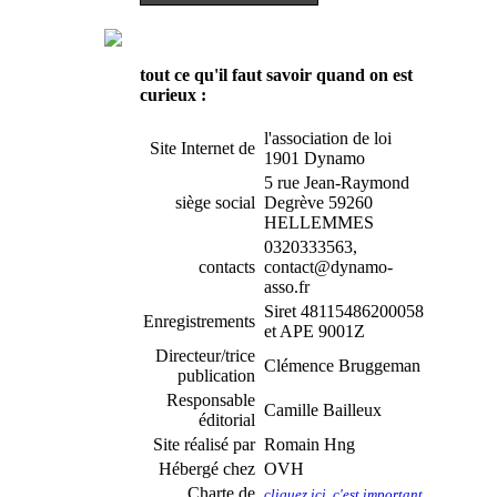
tout ce qu'il faut savoir quand on est
curieux :
l'association de loi
Site Internet de
1901 Dynamo
5 rue Jean-Raymond
siège social
Degrève 59260
HELLEMMES
0320333563,
contacts
contact@dynamo-
asso.fr
Siret 48115486200058
Enregistrements
et APE 9001Z
Directeur/trice
Clémence Bruggeman
publication
Responsable
Camille Bailleux
éditorial
Site réalisé par
Romain Hng
Hébergé chez
OVH
Charte de
cliquez ici, c'est important