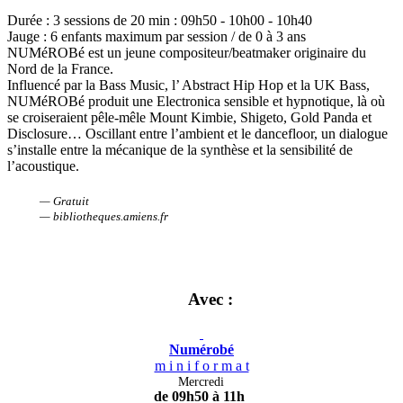
Durée : 3 sessions de 20 min : 09h50 - 10h00 - 10h40
Jauge : 6 enfants maximum par session / de 0 à 3 ans
NUMéROBé est un jeune compositeur/beatmaker originaire du
Nord de la France.
Influencé par la Bass Music, l’ Abstract Hip Hop et la UK Bass,
NUMéROBé produit une Electronica sensible et hypnotique, là où
se croiseraient pêle-mêle Mount Kimbie, Shigeto, Gold Panda et
Disclosure… Oscillant entre l’ambient et le dancefloor, un dialogue
s’installe entre la mécanique de la synthèse et la sensibilité de
l’acoustique.
— Gratuit
— bibliotheques.amiens.fr
Avec :
Numérobé
m i n i f o r m a t
Mercredi
de 09h50 à 11h