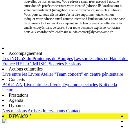
nouvelles de nos actualités. Votre adresse email n'est associé à aucune
autre donnée privée concernant votre identité (adresse IP, localisation) ou
votre comportement (navigation, site de provenance, mots clés utilisés).
Vous pouvez vous désinscrire c'est à dire supprimer totalement ou
indiquer votre adresse email comme interdite à l'utilisation dans notre base
de donnée à tout moment en cliquant sur le lien prévu à cet effet dans les
emails envoyés dans ce cadre. Pour toute demande expresse, contactez
nous aux coordonnées ci-dessus ou via contact@dynamo-asso.fr
Accompagnement
Les iNOUïS du Printemps de Bourges
Les sorties clips en Hauts-de-
France
HELLO MUSIC
Secrètes Sessions
Actions culturelles
Live entre les Livres
Atelier "Team concert" en centre pénitentaire
Concerts
BOUCAN
Live entre les Livres
Dynamo spectacles
Nuit de la
lecture
Prestations
Agenda
Dynamo
Nos missions
Artistes
Intervenants
Contact
DYNAMO !