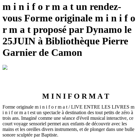
m i n i f o r m a t un rendez-
vous Forme originale m i n i f o
r m a t proposé par Dynamo le
25JUIN à Bibliothèque Pierre
Garnier de Camon
M I N I F O R M A T
Forme originale m i n i f o r m a t / LIVE ENTRE LES LIVRES
m
i n i f or m a t est un spectacle à destination des tout petits de zéro à
trois ans. Imaginé comme une séance d'éveil musical interactive, ce
court voyage sensoriel permet aux enfants de découvrir avec les
mains et les oreilles divers instruments, et de plonger dans une bulle
sonore sculptée par Baptiste.