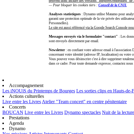
peuvent donc inclure des versions "intégrées/embedded" d
— Pour bloquer les cookies tiers :
Conseil de la CNIL
Analyses statistiques
: Dynamo utilise Matamo pour analyser
garanti une protection optimale de la vie privée des utilisa
Personnelles).
Le site est aussi référencé via la Google Search Console pou
Messages envoyés via le formulaire "contact"
: Les donn
sont envoyés directement par email.
Newsletter
: en confiant votre adresse email à l'associatio
concernant votre identité (adresse IP, localisation) ou votre 
Vous pouvez vous désinscrire c'est à dire supprimer totalemen
dans ce cadre. Pour toute demande expresse, contactez nou
Accompagnement
Les iNOUïS du Printemps de Bourges
Les sorties clips en Hauts-de-
Actions culturelles
Live entre les Livres
Atelier "Team concert" en centre pénitentaire
Concerts
BOUCAN
Live entre les Livres
Dynamo spectacles
Nuit de la lectur
Prestations
Agenda
Dynamo
Nos missions
Artistes
Intervenants
Contact