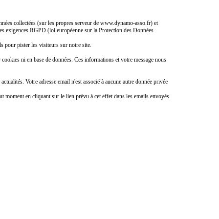
 données collectées (sur les propres serveur de www.dynamo-asso.fr) et
ec les exigences RGPD (loi européenne sur la Protection des Données
s pour pister les visiteurs sur notre site.
r cookies ni en base de données. Ces informations et votre message nous
ctualités. Votre adresse email n'est associé à aucune autre donnée privée
ut moment en cliquant sur le lien prévu à cet effet dans les emails envoyés