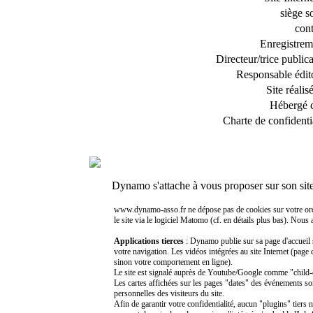
siège s
cont
Enregistrem
Directeur/trice public
Responsable édito
Site réalis
Hébergé 
Charte de confidentia
Dynamo s'attache à vous proposer sur son sit
www.dynamo-asso.fr ne dépose pas de cookies sur votre ordinat
le site via le logiciel Matomo (cf. en détails plus bas). Nous
Applications tierces
: Dynamo publie sur sa page d'accueil 
votre navigation. Les vidéos intégrées au site Internet (page
sinon votre comportement en ligne).
Le site est signalé auprès de Youtube/Google comme "child-di
Les cartes affichées sur les pages "dates" des événements so
personnelles des visiteurs du site.
Afin de garantir votre confidentialité, aucun "plugins" tiers