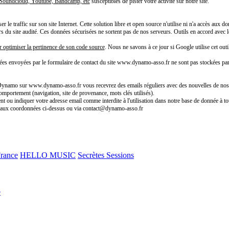
e Soundcloud, Youtube, Bandcamp, etc
susceptibles de pister votre activité sur notre site.
 le traffic sur son site Internet. Cette solution libre et open source n'utilise ni n'a accès aux
teurs du site audité. Ces données sécurisées ne sortent pas de nos serveurs. Outils en accord av
r optimiser la pertinence de son code source
. Nous ne savons à ce jour si Google utilise cet outil
ées envoyées par le formulaire de contact du site www.dynamo-asso.fr ne sont pas stockées pa
n Dynamo sur www.dynamo-asso.fr vous recevrez des emails réguliers avec des nouvelles de nos a
comportement (navigation, site de provenance, mots clés utilisés).
t ou indiquer votre adresse email comme interdite à l'utilisation dans notre base de donnée à to
s aux coordonnées ci-dessus ou via contact@dynamo-asso.fr
France
HELLO MUSIC
Secrètes Sessions
e