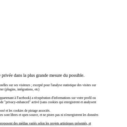
 privée dans la plus grande mesure du possible.
es sur ses visiteurs ; excepté pour l'analyse statistique des visites sur
er (plugins, intégrations, etc)
ppartenant à Facebook) a récupération d'informations sur votre profil ou
ode "privacy-enhanced" activé (sans cookies qui enregistrent et analysent
sé et les cookies de pistage associés.
sont libres et open source, et ne pistes pas ni n'enregistrent les données
roposent des médias variés selon les projets artistiques présentés, et