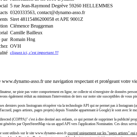
ocial
5 rue Jean-Raymond Degrève 59260 HELLEMMES
acts
0320333563, contact@dynamo-asso.fr
ents
Siret 48115486200058 et APE 9001Z
ation
Clémence Bruggeman
rial
Camille Bailleux
é par
Romain Hng
chez
OVH
lité
cliquez ici, c'est important !!!
e www.dynamo-asso.fr une navigation respectant et protégeant votre vie
eur, ne piste pas votre comportement en ligne, ne collecte ni n'enregistre de données personnell
 avons également réduit au minimum l'intervention de tiers sur notre site susceptibles de vous pist
ses derniers posts Instragram récupérer via la technologie API qui ne permet pas à Instagram (a
 d'accueil, pages artistes, pages projets) depuis Youtube appartenant à Google) le sont avec le m
rected (COPPA)" c'est à dire destiné aux enfants, ce qui permet de supprimer la publicité propo
nt générées par OpenStreetMap via un appel API vers l'application Nominatim. Ces deux services 
 ne sont utilisés sur le site www.dynamo-asso.fr
excepté uniquement sur les "pages artistes" qui p