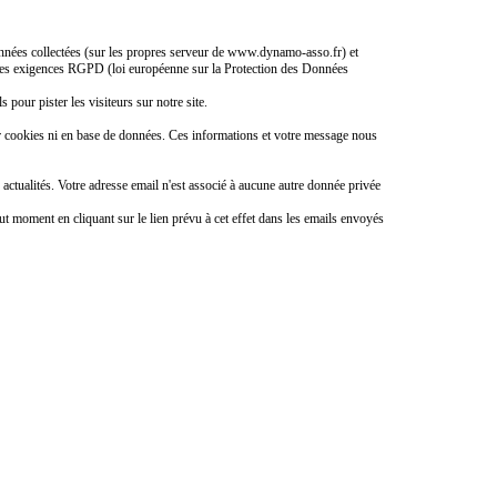
 données collectées (sur les propres serveur de www.dynamo-asso.fr) et
ec les exigences RGPD (loi européenne sur la Protection des Données
s pour pister les visiteurs sur notre site.
r cookies ni en base de données. Ces informations et votre message nous
ctualités. Votre adresse email n'est associé à aucune autre donnée privée
ut moment en cliquant sur le lien prévu à cet effet dans les emails envoyés