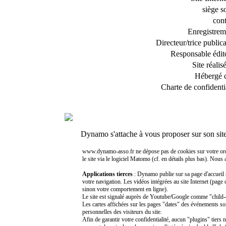
siège s
cont
Enregistrem
Directeur/trice public
Responsable édito
Site réalis
Hébergé 
Charte de confidentia
Dynamo s'attache à vous proposer sur son sit
www.dynamo-asso.fr ne dépose pas de cookies sur votre ordinat
le site via le logiciel Matomo (cf. en détails plus bas). Nous
Applications tierces
: Dynamo publie sur sa page d'accueil 
votre navigation. Les vidéos intégrées au site Internet (page
sinon votre comportement en ligne).
Le site est signalé auprès de Youtube/Google comme "child-di
Les cartes affichées sur les pages "dates" des événements so
personnelles des visiteurs du site.
Afin de garantir votre confidentialité, aucun "plugins" tiers