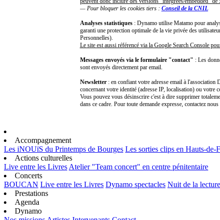
peuvent donc inclure des versions "intégrées/embedded" d
— Pour bloquer les cookies tiers :
Conseil de la CNIL
Analyses statistiques
: Dynamo utilise Matamo pour analyser
garanti une protection optimale de la vie privée des utilisa
Personnelles).
Le site est aussi référencé via la Google Search Console pou
Messages envoyés via le formulaire "contact"
: Les donn
sont envoyés directement par email.
Newsletter
: en confiant votre adresse email à l'associatio
concernant votre identité (adresse IP, localisation) ou votre 
Vous pouvez vous désinscrire c'est à dire supprimer totalemen
dans ce cadre. Pour toute demande expresse, contactez nou
Accompagnement
Les iNOUïS du Printemps de Bourges
Les sorties clips en Hauts-de-
Actions culturelles
Live entre les Livres
Atelier "Team concert" en centre pénitentaire
Concerts
BOUCAN
Live entre les Livres
Dynamo spectacles
Nuit de la lectur
Prestations
Agenda
Dynamo
Nos missions
Artistes
Intervenants
Contact