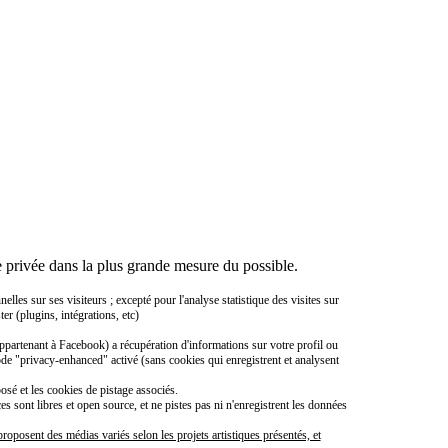
 privée dans la plus grande mesure du possible.
es sur ses visiteurs ; excepté pour l'analyse statistique des visites sur
er (plugins, intégrations, etc)
ppartenant à Facebook) a récupération d'informations sur votre profil ou
ode "privacy-enhanced" activé (sans cookies qui enregistrent et analysent
sé et les cookies de pistage associés.
sont libres et open source, et ne pistes pas ni n'enregistrent les données
roposent des médias variés selon les projets artistiques présentés, et