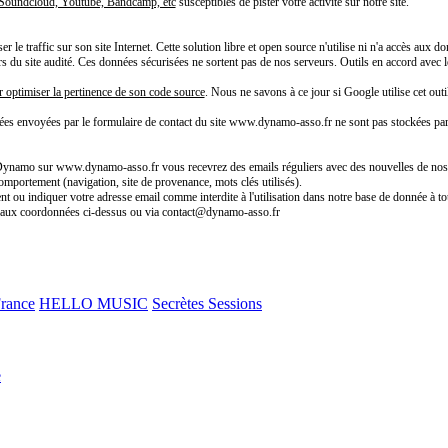
e Soundcloud, Youtube, Bandcamp, etc
susceptibles de pister votre activité sur notre site.
 le traffic sur son site Internet. Cette solution libre et open source n'utilise ni n'a accès aux
teurs du site audité. Ces données sécurisées ne sortent pas de nos serveurs. Outils en accord av
r optimiser la pertinence de son code source
. Nous ne savons à ce jour si Google utilise cet outil
ées envoyées par le formulaire de contact du site www.dynamo-asso.fr ne sont pas stockées pa
n Dynamo sur www.dynamo-asso.fr vous recevrez des emails réguliers avec des nouvelles de nos a
comportement (navigation, site de provenance, mots clés utilisés).
t ou indiquer votre adresse email comme interdite à l'utilisation dans notre base de donnée à to
s aux coordonnées ci-dessus ou via contact@dynamo-asso.fr
France
HELLO MUSIC
Secrètes Sessions
e