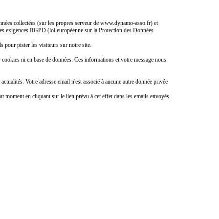
 données collectées (sur les propres serveur de www.dynamo-asso.fr) et
ec les exigences RGPD (loi européenne sur la Protection des Données
s pour pister les visiteurs sur notre site.
r cookies ni en base de données. Ces informations et votre message nous
ctualités. Votre adresse email n'est associé à aucune autre donnée privée
ut moment en cliquant sur le lien prévu à cet effet dans les emails envoyés