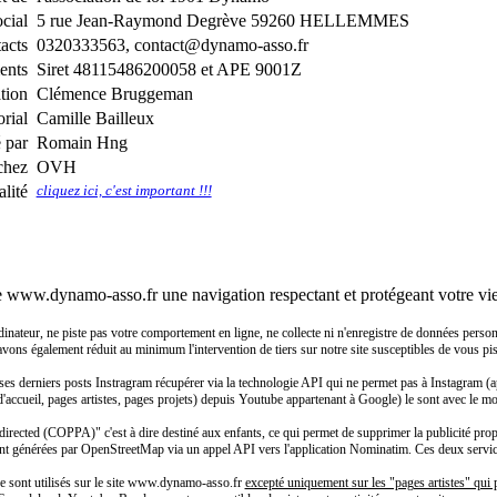
ocial
5 rue Jean-Raymond Degrève 59260 HELLEMMES
acts
0320333563, contact@dynamo-asso.fr
ents
Siret 48115486200058 et APE 9001Z
ation
Clémence Bruggeman
rial
Camille Bailleux
é par
Romain Hng
chez
OVH
lité
cliquez ici, c'est important !!!
e www.dynamo-asso.fr une navigation respectant et protégeant votre vie
eur, ne piste pas votre comportement en ligne, ne collecte ni n'enregistre de données personnell
 avons également réduit au minimum l'intervention de tiers sur notre site susceptibles de vous pist
ses derniers posts Instragram récupérer via la technologie API qui ne permet pas à Instagram (a
 d'accueil, pages artistes, pages projets) depuis Youtube appartenant à Google) le sont avec le m
rected (COPPA)" c'est à dire destiné aux enfants, ce qui permet de supprimer la publicité propo
nt générées par OpenStreetMap via un appel API vers l'application Nominatim. Ces deux services 
 ne sont utilisés sur le site www.dynamo-asso.fr
excepté uniquement sur les "pages artistes" qui p