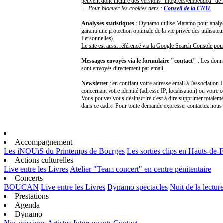
peuvent donc inclure des versions "intégrées/embedded" d
— Pour bloquer les cookies tiers :
Conseil de la CNIL
Analyses statistiques
: Dynamo utilise Matamo pour analyser
garanti une protection optimale de la vie privée des utilisa
Personnelles).
Le site est aussi référencé via la Google Search Console pou
Messages envoyés via le formulaire "contact"
: Les donn
sont envoyés directement par email.
Newsletter
: en confiant votre adresse email à l'associatio
concernant votre identité (adresse IP, localisation) ou votre 
Vous pouvez vous désinscrire c'est à dire supprimer totalemen
dans ce cadre. Pour toute demande expresse, contactez nou
Accompagnement
Les iNOUïS du Printemps de Bourges
Les sorties clips en Hauts-de-
Actions culturelles
Live entre les Livres
Atelier "Team concert" en centre pénitentaire
Concerts
BOUCAN
Live entre les Livres
Dynamo spectacles
Nuit de la lectur
Prestations
Agenda
Dynamo
Nos missions
Artistes
Intervenants
Contact