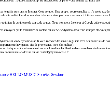
e Soundcloud, Youtube, Bandcamp, etc
susceptibles de pister votre activité sur notre site.
 le traffic sur son site Internet. Cette solution libre et open source n'utilise ni n'a accès aux
teurs du site audité. Ces données sécurisées ne sortent pas de nos serveurs. Outils en accord av
r optimiser la pertinence de son code source
. Nous ne savons à ce jour si Google utilise cet outil
ées envoyées par le formulaire de contact du site www.dynamo-asso.fr ne sont pas stockées pa
n Dynamo sur www.dynamo-asso.fr vous recevrez des emails réguliers avec des nouvelles de nos a
comportement (navigation, site de provenance, mots clés utilisés).
t ou indiquer votre adresse email comme interdite à l'utilisation dans notre base de donnée à to
s aux coordonnées ci-dessus ou via contact@dynamo-asso.fr
France
HELLO MUSIC
Secrètes Sessions
e