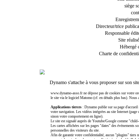
siège s
cont
Enregistrem
Directeur/trice public
Responsable édito
Site réalis
Hébergé 
Charte de confidentia
Dynamo s'attache à vous proposer sur son sit
www.dynamo-asso.fr ne dépose pas de cookies sur votre ordinat
le site via le logiciel Matomo (cf. en détails plus bas). Nous
Applications tierces
: Dynamo publie sur sa page d'accueil 
votre navigation. Les vidéos intégrées au site Internet (page
sinon votre comportement en ligne).
Le site est signalé auprès de Youtube/Google comme "child-di
Les cartes affichées sur les pages "dates" des événements so
personnelles des visiteurs du site.
Afin de garantir votre confidentialité, aucun "plugins" tiers