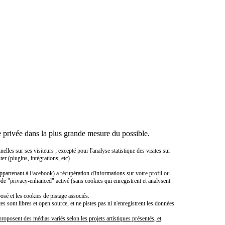
 privée dans la plus grande mesure du possible.
es sur ses visiteurs ; excepté pour l'analyse statistique des visites sur
er (plugins, intégrations, etc)
ppartenant à Facebook) a récupération d'informations sur votre profil ou
ode "privacy-enhanced" activé (sans cookies qui enregistrent et analysent
sé et les cookies de pistage associés.
sont libres et open source, et ne pistes pas ni n'enregistrent les données
roposent des médias variés selon les projets artistiques présentés, et