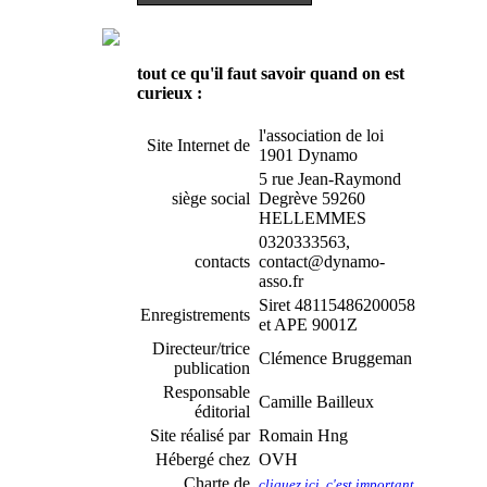
tout ce qu'il faut savoir quand on est
curieux :
l'association de loi
Site Internet de
1901 Dynamo
5 rue Jean-Raymond
siège social
Degrève 59260
HELLEMMES
0320333563,
contacts
contact@dynamo-
asso.fr
Siret 48115486200058
Enregistrements
et APE 9001Z
Directeur/trice
Clémence Bruggeman
publication
Responsable
Camille Bailleux
éditorial
Site réalisé par
Romain Hng
Hébergé chez
OVH
Charte de
cliquez ici, c'est important