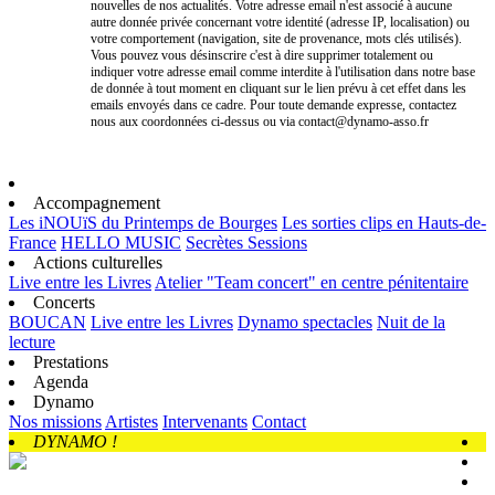
nouvelles de nos actualités. Votre adresse email n'est associé à aucune
autre donnée privée concernant votre identité (adresse IP, localisation) ou
votre comportement (navigation, site de provenance, mots clés utilisés).
Vous pouvez vous désinscrire c'est à dire supprimer totalement ou
indiquer votre adresse email comme interdite à l'utilisation dans notre base
de donnée à tout moment en cliquant sur le lien prévu à cet effet dans les
emails envoyés dans ce cadre. Pour toute demande expresse, contactez
nous aux coordonnées ci-dessus ou via contact@dynamo-asso.fr
Accompagnement
Les iNOUïS du Printemps de Bourges
Les sorties clips en Hauts-de-
France
HELLO MUSIC
Secrètes Sessions
Actions culturelles
Live entre les Livres
Atelier "Team concert" en centre pénitentaire
Concerts
BOUCAN
Live entre les Livres
Dynamo spectacles
Nuit de la
lecture
Prestations
Agenda
Dynamo
Nos missions
Artistes
Intervenants
Contact
DYNAMO !