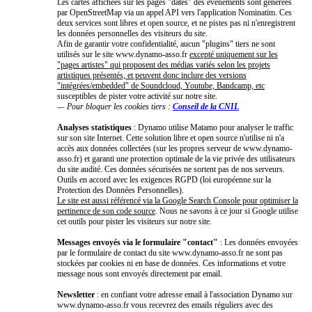
Les cartes affichées sur les pages "dates" des événements sont générées
par OpenStreetMap via un appel API vers l'application Nominatim. Ces
deux services sont libres et open source, et ne pistes pas ni n'enregistrent
les données personnelles des visiteurs du site.
Afin de garantir votre confidentialité, aucun "plugins" tiers ne sont
utilisés sur le site www.dynamo-asso.fr
excepté uniquement sur les
"pages artistes" qui proposent des médias variés selon les projets
artistiques présentés, et peuvent donc inclure des versions
"intégrées/embedded" de Soundcloud, Youtube, Bandcamp, etc
susceptibles de pister votre activité sur notre site.
— Pour bloquer les cookies tiers :
Conseil de la CNIL
Analyses statistiques
: Dynamo utilise Matamo pour analyser le traffic
sur son site Internet. Cette solution libre et open source n'utilise ni n'a
accès aux données collectées (sur les propres serveur de www.dynamo-
asso.fr) et garanti une protection optimale de la vie privée des utilisateurs
du site audité. Ces données sécurisées ne sortent pas de nos serveurs.
Outils en accord avec les exigences RGPD (loi européenne sur la
Protection des Données Personnelles).
Le site est aussi référencé via la Google Search Console pour optimiser la
pertinence de son code source
. Nous ne savons à ce jour si Google utilise
cet outils pour pister les visiteurs sur notre site.
Messages envoyés via le formulaire "contact"
: Les données envoyées
par le formulaire de contact du site www.dynamo-asso.fr ne sont pas
stockées par cookies ni en base de données. Ces informations et votre
message nous sont envoyés directement par email.
Newsletter
: en confiant votre adresse email à l'association Dynamo sur
www.dynamo-asso.fr vous recevrez des emails réguliers avec des