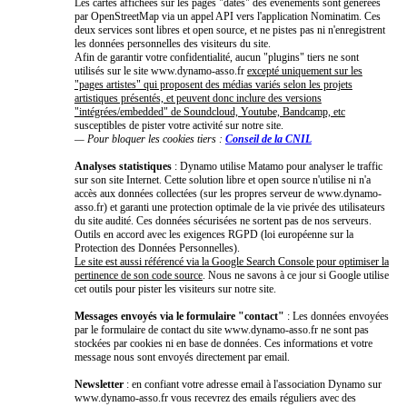
Les cartes affichées sur les pages "dates" des événements sont générées
par OpenStreetMap via un appel API vers l'application Nominatim. Ces
deux services sont libres et open source, et ne pistes pas ni n'enregistrent
les données personnelles des visiteurs du site.
Afin de garantir votre confidentialité, aucun "plugins" tiers ne sont
utilisés sur le site www.dynamo-asso.fr
excepté uniquement sur les
"pages artistes" qui proposent des médias variés selon les projets
artistiques présentés, et peuvent donc inclure des versions
"intégrées/embedded" de Soundcloud, Youtube, Bandcamp, etc
susceptibles de pister votre activité sur notre site.
— Pour bloquer les cookies tiers :
Conseil de la CNIL
Analyses statistiques
: Dynamo utilise Matamo pour analyser le traffic
sur son site Internet. Cette solution libre et open source n'utilise ni n'a
accès aux données collectées (sur les propres serveur de www.dynamo-
asso.fr) et garanti une protection optimale de la vie privée des utilisateurs
du site audité. Ces données sécurisées ne sortent pas de nos serveurs.
Outils en accord avec les exigences RGPD (loi européenne sur la
Protection des Données Personnelles).
Le site est aussi référencé via la Google Search Console pour optimiser la
pertinence de son code source
. Nous ne savons à ce jour si Google utilise
cet outils pour pister les visiteurs sur notre site.
Messages envoyés via le formulaire "contact"
: Les données envoyées
par le formulaire de contact du site www.dynamo-asso.fr ne sont pas
stockées par cookies ni en base de données. Ces informations et votre
message nous sont envoyés directement par email.
Newsletter
: en confiant votre adresse email à l'association Dynamo sur
www.dynamo-asso.fr vous recevrez des emails réguliers avec des