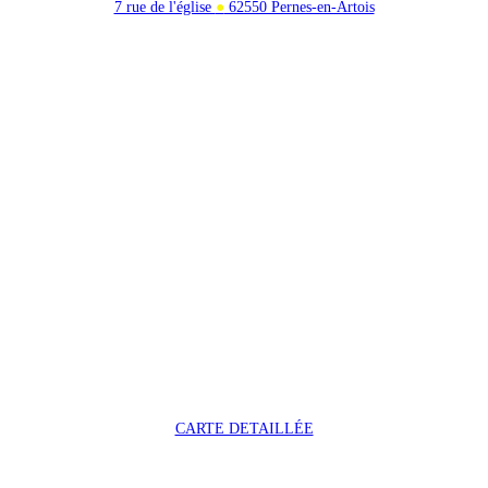
7 rue de l'église
●
62550 Pernes-en-Artois
CARTE DETAILLÉE