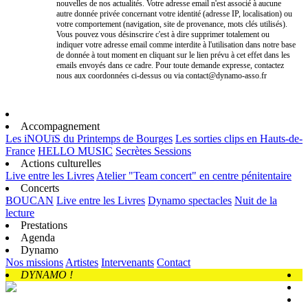
nouvelles de nos actualités. Votre adresse email n'est associé à aucune
autre donnée privée concernant votre identité (adresse IP, localisation) ou
votre comportement (navigation, site de provenance, mots clés utilisés).
Vous pouvez vous désinscrire c'est à dire supprimer totalement ou
indiquer votre adresse email comme interdite à l'utilisation dans notre base
de donnée à tout moment en cliquant sur le lien prévu à cet effet dans les
emails envoyés dans ce cadre. Pour toute demande expresse, contactez
nous aux coordonnées ci-dessus ou via contact@dynamo-asso.fr
Accompagnement
Les iNOUïS du Printemps de Bourges
Les sorties clips en Hauts-de-
France
HELLO MUSIC
Secrètes Sessions
Actions culturelles
Live entre les Livres
Atelier "Team concert" en centre pénitentaire
Concerts
BOUCAN
Live entre les Livres
Dynamo spectacles
Nuit de la
lecture
Prestations
Agenda
Dynamo
Nos missions
Artistes
Intervenants
Contact
DYNAMO !