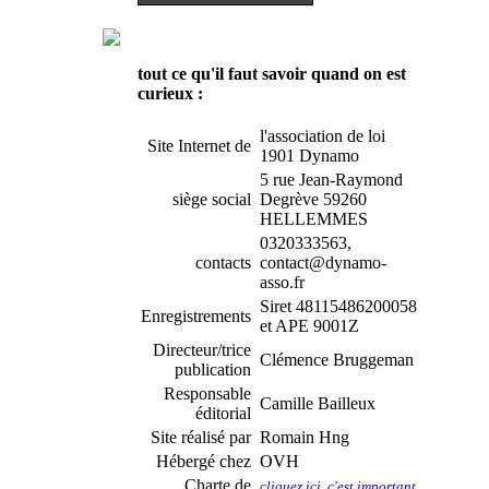
tout ce qu'il faut savoir quand on est
curieux :
l'association de loi
Site Internet de
1901 Dynamo
5 rue Jean-Raymond
siège social
Degrève 59260
HELLEMMES
0320333563,
contacts
contact@dynamo-
asso.fr
Siret 48115486200058
Enregistrements
et APE 9001Z
Directeur/trice
Clémence Bruggeman
publication
Responsable
Camille Bailleux
éditorial
Site réalisé par
Romain Hng
Hébergé chez
OVH
Charte de
cliquez ici, c'est important