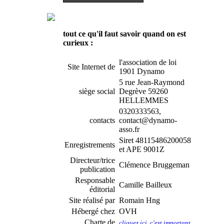
tout ce qu'il faut savoir quand on est
curieux :
l'association de loi
Site Internet de
1901 Dynamo
5 rue Jean-Raymond
siège social
Degrève 59260
HELLEMMES
0320333563,
contacts
contact@dynamo-
asso.fr
Siret 48115486200058
Enregistrements
et APE 9001Z
Directeur/trice
Clémence Bruggeman
publication
Responsable
Camille Bailleux
éditorial
Site réalisé par
Romain Hng
Hébergé chez
OVH
Charte de
cliquez ici, c'est important