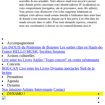
nouvelles de nos actualités. Votre adresse email n'est associé à aucune
autre donnée privée concernant votre identité (adresse IP, localisation) ou
votre comportement (navigation, site de provenance, mots clés utilisés).
Vous pouvez vous désinscrire c'est à dire supprimer totalement ou
indiquer votre adresse email comme interdite à l'utilisation dans notre base
de donnée à tout moment en cliquant sur le lien prévu à cet effet dans les
emails envoyés dans ce cadre. Pour toute demande expresse, contactez
nous aux coordonnées ci-dessus ou via contact@dynamo-asso.fr
Accompagnement
Les iNOUïS du Printemps de Bourges
Les sorties clips en Hauts-de-
France
HELLO MUSIC
Secrètes Sessions
Actions culturelles
Live entre les Livres
Atelier "Team concert" en centre pénitentaire
Concerts
BOUCAN
Live entre les Livres
Dynamo spectacles
Nuit de la
lecture
Prestations
Agenda
Dynamo
Nos missions
Artistes
Intervenants
Contact
DYNAMO !