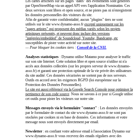
Les cartes affichées sur les pages "dates" des événements sont générées
par OpenStreetMap via un appel API vers l'application Nominatim. Ces
deux services sont libres et open source, et ne pistes pas ni n'enregistrent
les données personnelles des visiteurs du site.
Afin de garantir votre confidentialité, aucun "plugins" tiers ne sont
utilisés sur le site www.dynamo-asso.fr
excepté uniquement sur les
"pages artistes" qui proposent des médias variés selon les projets
artistiques présentés, et peuvent donc inclure des versions
"intégrées/embedded" de Soundcloud, Youtube, Bandcamp, etc
susceptibles de pister votre activité sur notre site.
— Pour bloquer les cookies tiers :
Conseil de la CNIL
Analyses statistiques
: Dynamo utilise Matamo pour analyser le traffic
sur son site Internet. Cette solution libre et open source n'utilise ni n'a
accès aux données collectées (sur les propres serveur de www.dynamo-
asso.fr) et garanti une protection optimale de la vie privée des utilisateurs
du site audité. Ces données sécurisées ne sortent pas de nos serveurs.
Outils en accord avec les exigences RGPD (loi européenne sur la
Protection des Données Personnelles).
Le site est aussi référencé via la Google Search Console pour optimiser la
pertinence de son code source
. Nous ne savons à ce jour si Google utilise
cet outils pour pister les visiteurs sur notre site.
Messages envoyés via le formulaire "contact"
: Les données envoyées
par le formulaire de contact du site www.dynamo-asso.fr ne sont pas
stockées par cookies ni en base de données. Ces informations et votre
message nous sont envoyés directement par email.
Newsletter
: en confiant votre adresse email à l'association Dynamo sur
www.dynamo-asso.fr vous recevrez des emails réguliers avec des