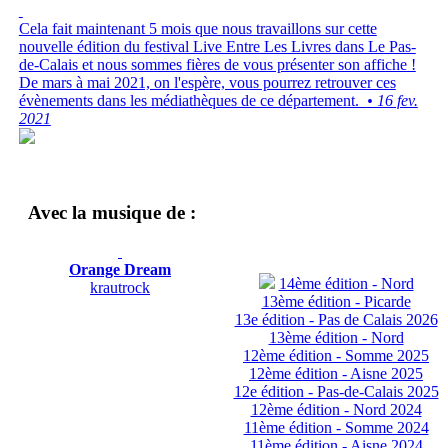
Cela fait maintenant 5 mois que nous travaillons sur cette
nouvelle édition du festival Live Entre Les Livres dans Le Pas-
de-Calais et nous sommes fières de vous présenter son affiche !
De mars à mai 2021, on l'espère, vous pourrez retrouver ces
évènements dans les médiathèques de ce département.
• 16 fev.
2021
Avec la musique de :
Orange Dream
14ème édition - Nord
krautrock
13ème édition - Picarde
13e édition - Pas de Calais 2026
13ème édition - Nord
12ème édition - Somme 2025
12ème édition - Aisne 2025
12e édition - Pas-de-Calais 2025
12ème édition - Nord 2024
11ème édition - Somme 2024
11ème édition - Aisne 2024