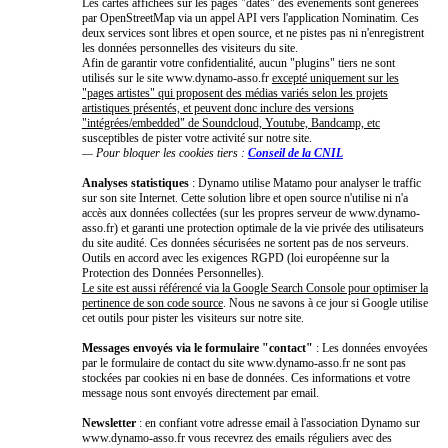
Les cartes affichées sur les pages "dates" des événements sont générées
par OpenStreetMap via un appel API vers l'application Nominatim. Ces
deux services sont libres et open source, et ne pistes pas ni n'enregistrent
les données personnelles des visiteurs du site.
Afin de garantir votre confidentialité, aucun "plugins" tiers ne sont
utilisés sur le site www.dynamo-asso.fr
excepté uniquement sur les
"pages artistes" qui proposent des médias variés selon les projets
artistiques présentés, et peuvent donc inclure des versions
"intégrées/embedded" de Soundcloud, Youtube, Bandcamp, etc
susceptibles de pister votre activité sur notre site.
— Pour bloquer les cookies tiers :
Conseil de la CNIL
Analyses statistiques
: Dynamo utilise Matamo pour analyser le traffic
sur son site Internet. Cette solution libre et open source n'utilise ni n'a
accès aux données collectées (sur les propres serveur de www.dynamo-
asso.fr) et garanti une protection optimale de la vie privée des utilisateurs
du site audité. Ces données sécurisées ne sortent pas de nos serveurs.
Outils en accord avec les exigences RGPD (loi européenne sur la
Protection des Données Personnelles).
Le site est aussi référencé via la Google Search Console pour optimiser la
pertinence de son code source
. Nous ne savons à ce jour si Google utilise
cet outils pour pister les visiteurs sur notre site.
Messages envoyés via le formulaire "contact"
: Les données envoyées
par le formulaire de contact du site www.dynamo-asso.fr ne sont pas
stockées par cookies ni en base de données. Ces informations et votre
message nous sont envoyés directement par email.
Newsletter
: en confiant votre adresse email à l'association Dynamo sur
www.dynamo-asso.fr vous recevrez des emails réguliers avec des