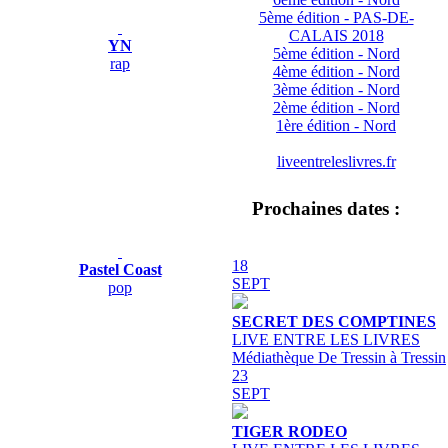
5ème édition - PAS-DE-
CALAIS 2018
YN
5ème édition - Nord
rap
4ème édition - Nord
3ème édition - Nord
2ème édition - Nord
1ère édition - Nord
liveentreleslivres.fr
Prochaines dates :
18
Pastel Coast
SEPT
pop
SECRET DES COMPTINES
LIVE ENTRE LES LIVRES
Médiathèque De Tressin à Tressin
23
SEPT
TIGER RODEO