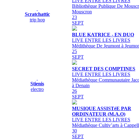
LIVE ENTRE LES LIVRES
Bibliothèque Publique De Mouscr
Mouscron
Scratchattic
23
trip hop
SEPT
BLUE KATRICE - EN DUO
LIVE ENTRE LES LIVRES
Médithèque De Jeumont à Jeumon
25
SEPT
SECRET DES COMPTINES
LIVE ENTRE LES LIVRES
Médiathèque Communautaire Jacq
Stienis
à Denain
electro
26
SEPT
MUSIQUE ASSISTéE PAR
ORDINATEUR (M.A.O)
LIVE ENTRE LES LIVRES
Médiathèque Cultiv’arts à Cappel
30
SEPT