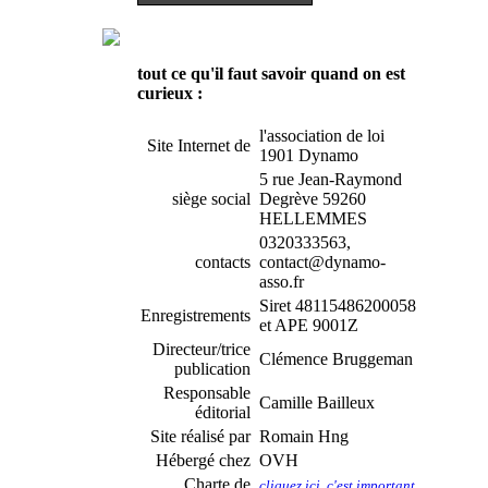
tout ce qu'il faut savoir quand on est
curieux :
l'association de loi
Site Internet de
1901 Dynamo
5 rue Jean-Raymond
siège social
Degrève 59260
HELLEMMES
0320333563,
contacts
contact@dynamo-
asso.fr
Siret 48115486200058
Enregistrements
et APE 9001Z
Directeur/trice
Clémence Bruggeman
publication
Responsable
Camille Bailleux
éditorial
Site réalisé par
Romain Hng
Hébergé chez
OVH
Charte de
cliquez ici, c'est important