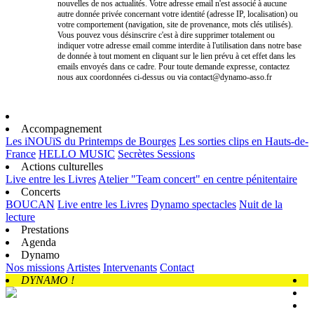
nouvelles de nos actualités. Votre adresse email n'est associé à aucune
autre donnée privée concernant votre identité (adresse IP, localisation) ou
votre comportement (navigation, site de provenance, mots clés utilisés).
Vous pouvez vous désinscrire c'est à dire supprimer totalement ou
indiquer votre adresse email comme interdite à l'utilisation dans notre base
de donnée à tout moment en cliquant sur le lien prévu à cet effet dans les
emails envoyés dans ce cadre. Pour toute demande expresse, contactez
nous aux coordonnées ci-dessus ou via contact@dynamo-asso.fr
Accompagnement
Les iNOUïS du Printemps de Bourges
Les sorties clips en Hauts-de-
France
HELLO MUSIC
Secrètes Sessions
Actions culturelles
Live entre les Livres
Atelier "Team concert" en centre pénitentaire
Concerts
BOUCAN
Live entre les Livres
Dynamo spectacles
Nuit de la
lecture
Prestations
Agenda
Dynamo
Nos missions
Artistes
Intervenants
Contact
DYNAMO !