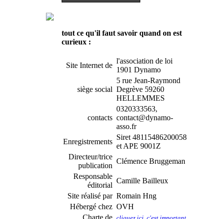
tout ce qu'il faut savoir quand on est
curieux :
l'association de loi
Site Internet de
1901 Dynamo
5 rue Jean-Raymond
siège social
Degrève 59260
HELLEMMES
0320333563,
contacts
contact@dynamo-
asso.fr
Siret 48115486200058
Enregistrements
et APE 9001Z
Directeur/trice
Clémence Bruggeman
publication
Responsable
Camille Bailleux
éditorial
Site réalisé par
Romain Hng
Hébergé chez
OVH
Charte de
cliquez ici, c'est important