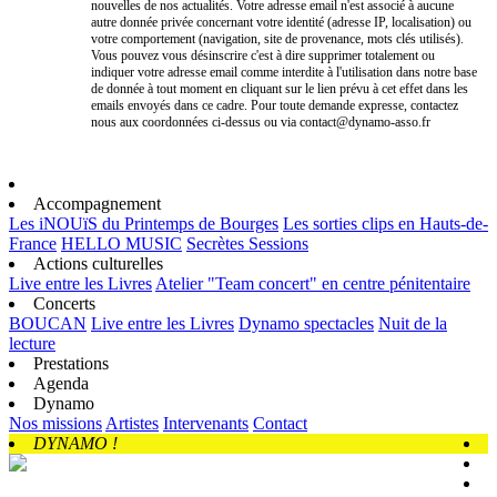
nouvelles de nos actualités. Votre adresse email n'est associé à aucune
autre donnée privée concernant votre identité (adresse IP, localisation) ou
votre comportement (navigation, site de provenance, mots clés utilisés).
Vous pouvez vous désinscrire c'est à dire supprimer totalement ou
indiquer votre adresse email comme interdite à l'utilisation dans notre base
de donnée à tout moment en cliquant sur le lien prévu à cet effet dans les
emails envoyés dans ce cadre. Pour toute demande expresse, contactez
nous aux coordonnées ci-dessus ou via contact@dynamo-asso.fr
Accompagnement
Les iNOUïS du Printemps de Bourges
Les sorties clips en Hauts-de-
France
HELLO MUSIC
Secrètes Sessions
Actions culturelles
Live entre les Livres
Atelier "Team concert" en centre pénitentaire
Concerts
BOUCAN
Live entre les Livres
Dynamo spectacles
Nuit de la
lecture
Prestations
Agenda
Dynamo
Nos missions
Artistes
Intervenants
Contact
DYNAMO !