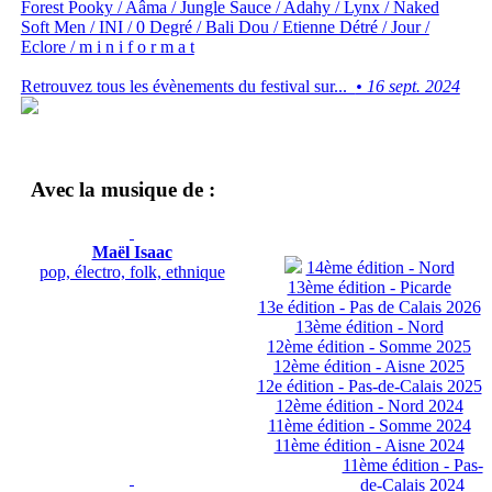
Forest Pooky / Aâma / Jungle Sauce / Adahy / Lynx / Naked
Soft Men / INI / 0 Degré / Bali Dou / Etienne Détré / Jour /
Eclore / m i n i f o r m a t
Retrouvez tous les évènements du festival sur...
• 16 sept. 2024
Avec la musique de :
Maël Isaac
14ème édition - Nord
pop, électro, folk, ethnique
13ème édition - Picarde
13e édition - Pas de Calais 2026
13ème édition - Nord
12ème édition - Somme 2025
12ème édition - Aisne 2025
12e édition - Pas-de-Calais 2025
12ème édition - Nord 2024
11ème édition - Somme 2024
11ème édition - Aisne 2024
11ème édition - Pas-
de-Calais 2024