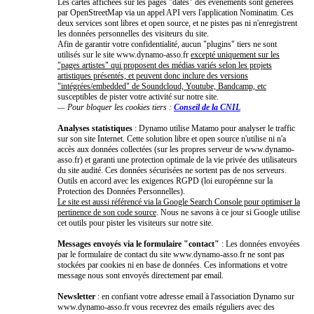
Les cartes affichées sur les pages "dates" des événements sont générées
par OpenStreetMap via un appel API vers l'application Nominatim. Ces
deux services sont libres et open source, et ne pistes pas ni n'enregistrent
les données personnelles des visiteurs du site.
Afin de garantir votre confidentialité, aucun "plugins" tiers ne sont
utilisés sur le site www.dynamo-asso.fr
excepté uniquement sur les
"pages artistes" qui proposent des médias variés selon les projets
artistiques présentés, et peuvent donc inclure des versions
"intégrées/embedded" de Soundcloud, Youtube, Bandcamp, etc
susceptibles de pister votre activité sur notre site.
— Pour bloquer les cookies tiers :
Conseil de la CNIL
Analyses statistiques
: Dynamo utilise Matamo pour analyser le traffic
sur son site Internet. Cette solution libre et open source n'utilise ni n'a
accès aux données collectées (sur les propres serveur de www.dynamo-
asso.fr) et garanti une protection optimale de la vie privée des utilisateurs
du site audité. Ces données sécurisées ne sortent pas de nos serveurs.
Outils en accord avec les exigences RGPD (loi européenne sur la
Protection des Données Personnelles).
Le site est aussi référencé via la Google Search Console pour optimiser la
pertinence de son code source
. Nous ne savons à ce jour si Google utilise
cet outils pour pister les visiteurs sur notre site.
Messages envoyés via le formulaire "contact"
: Les données envoyées
par le formulaire de contact du site www.dynamo-asso.fr ne sont pas
stockées par cookies ni en base de données. Ces informations et votre
message nous sont envoyés directement par email.
Newsletter
: en confiant votre adresse email à l'association Dynamo sur
www.dynamo-asso.fr vous recevrez des emails réguliers avec des