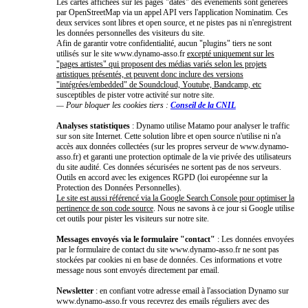
Les cartes affichées sur les pages "dates" des événements sont générées
par OpenStreetMap via un appel API vers l'application Nominatim. Ces
deux services sont libres et open source, et ne pistes pas ni n'enregistrent
les données personnelles des visiteurs du site.
Afin de garantir votre confidentialité, aucun "plugins" tiers ne sont
utilisés sur le site www.dynamo-asso.fr
excepté uniquement sur les
"pages artistes" qui proposent des médias variés selon les projets
artistiques présentés, et peuvent donc inclure des versions
"intégrées/embedded" de Soundcloud, Youtube, Bandcamp, etc
susceptibles de pister votre activité sur notre site.
— Pour bloquer les cookies tiers :
Conseil de la CNIL
Analyses statistiques
: Dynamo utilise Matamo pour analyser le traffic
sur son site Internet. Cette solution libre et open source n'utilise ni n'a
accès aux données collectées (sur les propres serveur de www.dynamo-
asso.fr) et garanti une protection optimale de la vie privée des utilisateurs
du site audité. Ces données sécurisées ne sortent pas de nos serveurs.
Outils en accord avec les exigences RGPD (loi européenne sur la
Protection des Données Personnelles).
Le site est aussi référencé via la Google Search Console pour optimiser la
pertinence de son code source
. Nous ne savons à ce jour si Google utilise
cet outils pour pister les visiteurs sur notre site.
Messages envoyés via le formulaire "contact"
: Les données envoyées
par le formulaire de contact du site www.dynamo-asso.fr ne sont pas
stockées par cookies ni en base de données. Ces informations et votre
message nous sont envoyés directement par email.
Newsletter
: en confiant votre adresse email à l'association Dynamo sur
www.dynamo-asso.fr vous recevrez des emails réguliers avec des