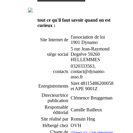
tout ce qu'il faut savoir quand on est
curieux :
l'association de loi
Site Internet de
1901 Dynamo
5 rue Jean-Raymond
siège social
Degrève 59260
HELLEMMES
0320333563,
contacts
contact@dynamo-
asso.fr
Siret 48115486200058
Enregistrements
et APE 9001Z
Directeur/trice
Clémence Bruggeman
publication
Responsable
Camille Bailleux
éditorial
Site réalisé par
Romain Hng
Hébergé chez
OVH
Charte de
cliquez ici, c'est important