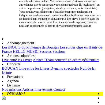
nouvelles de nos actualités. Votre adresse email n'est associé à aucune
autre donnée privée concernant votre identité (adresse IP, localisation) ou
votre comportement (navigation, site de provenance, mots clés utilisés).
Vous pouvez vous désinscrire c'est à dire supprimer totalement ou
indiquer votre adresse email comme interdite à l'utilisation dans notre base
de donnée à tout moment en cliquant sur le lien prévu à cet effet dans les
emails envoyés dans ce cadre. Pour toute demande expresse, contactez
nous aux coordonnées ci-dessus ou via contact@dynamo-asso.fr
Accompagnement
Les iNOUïS du Printemps de Bourges
Les sorties clips en Hauts-de-
France
HELLO MUSIC
Secrètes Sessions
Actions culturelles
Live entre les Livres
Atelier "Team concert" en centre pénitentaire
Concerts
BOUCAN
Live entre les Livres
Dynamo spectacles
Nuit de la
lecture
Prestations
Agenda
Dynamo
Nos missions
Artistes
Intervenants
Contact
DYNAMO !