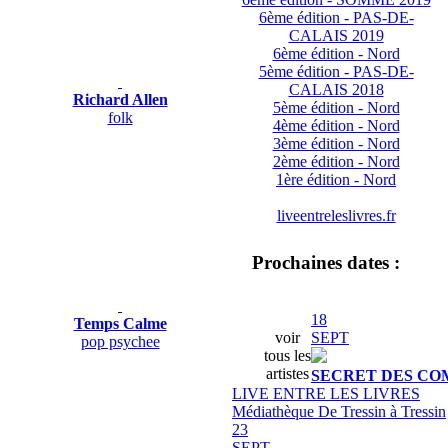
6ème édition - PAS-DE-
CALAIS 2019
6ème édition - Nord
5ème édition - PAS-DE-
CALAIS 2018
Richard Allen
5ème édition - Nord
folk
4ème édition - Nord
3ème édition - Nord
2ème édition - Nord
1ère édition - Nord
liveentreleslivres.fr
Prochaines dates :
18
Temps Calme
SEPT
voir
pop psychee
tous les
artistes
SECRET DES CO
LIVE ENTRE LES LIVRES
Médiathèque De Tressin à Tressin
23
SEPT