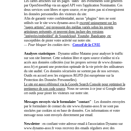
Les cartes affichées sur les pages "dates" des événements sont générées
par OpenStreetMap via un appel API vers l'application Nominatim. Ces
deux services sont libres et open source, et ne pistes pas ni n'enregistrent
les données personnelles des visiteurs du site.
Afin de garantir votre confidentialité, aucun "plugins" tiers ne sont
utilisés sur le site www.dynamo-asso.fr
excepté uniquement sur les
"pages artistes" qui proposent des médias variés selon les projets
artistiques présentés, et peuvent donc inclure des versions
"intégrées/embedded" de Soundcloud, Youtube, Bandcamp, etc
susceptibles de pister votre activité sur notre site.
— Pour bloquer les cookies tiers :
Conseil de la CNIL
Analyses statistiques
: Dynamo utilise Matamo pour analyser le traffic
sur son site Internet. Cette solution libre et open source n'utilise ni n'a
accès aux données collectées (sur les propres serveur de www.dynamo-
asso.fr) et garanti une protection optimale de la vie privée des utilisateurs
du site audité. Ces données sécurisées ne sortent pas de nos serveurs.
Outils en accord avec les exigences RGPD (loi européenne sur la
Protection des Données Personnelles).
Le site est aussi référencé via la Google Search Console pour optimiser la
pertinence de son code source
. Nous ne savons à ce jour si Google utilise
cet outils pour pister les visiteurs sur notre site.
Messages envoyés via le formulaire "contact"
: Les données envoyées
par le formulaire de contact du site www.dynamo-asso.fr ne sont pas
stockées par cookies ni en base de données. Ces informations et votre
message nous sont envoyés directement par email.
Newsletter
: en confiant votre adresse email à l'association Dynamo sur
www.dynamo-asso.fr vous recevrez des emails réguliers avec des