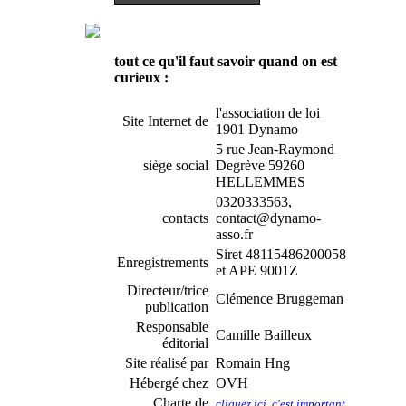
tout ce qu'il faut savoir quand on est
curieux :
l'association de loi
Site Internet de
1901 Dynamo
5 rue Jean-Raymond
siège social
Degrève 59260
HELLEMMES
0320333563,
contacts
contact@dynamo-
asso.fr
Siret 48115486200058
Enregistrements
et APE 9001Z
Directeur/trice
Clémence Bruggeman
publication
Responsable
Camille Bailleux
éditorial
Site réalisé par
Romain Hng
Hébergé chez
OVH
Charte de
cliquez ici, c'est important