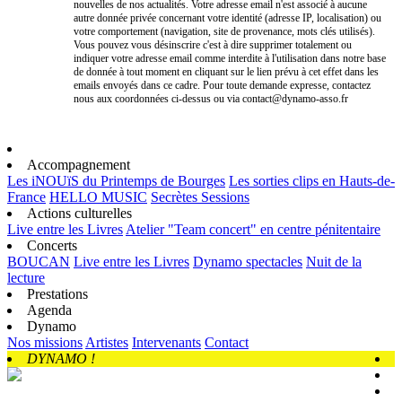
nouvelles de nos actualités. Votre adresse email n'est associé à aucune
autre donnée privée concernant votre identité (adresse IP, localisation) ou
votre comportement (navigation, site de provenance, mots clés utilisés).
Vous pouvez vous désinscrire c'est à dire supprimer totalement ou
indiquer votre adresse email comme interdite à l'utilisation dans notre base
de donnée à tout moment en cliquant sur le lien prévu à cet effet dans les
emails envoyés dans ce cadre. Pour toute demande expresse, contactez
nous aux coordonnées ci-dessus ou via contact@dynamo-asso.fr
Accompagnement
Les iNOUïS du Printemps de Bourges
Les sorties clips en Hauts-de-
France
HELLO MUSIC
Secrètes Sessions
Actions culturelles
Live entre les Livres
Atelier "Team concert" en centre pénitentaire
Concerts
BOUCAN
Live entre les Livres
Dynamo spectacles
Nuit de la
lecture
Prestations
Agenda
Dynamo
Nos missions
Artistes
Intervenants
Contact
DYNAMO !