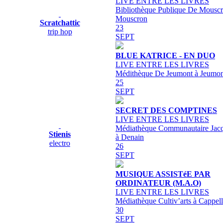
LIVE ENTRE LES LIVRES
Bibliothèque Publique De Mouscr
Mouscron
Scratchattic
23
trip hop
SEPT
BLUE KATRICE - EN DUO
LIVE ENTRE LES LIVRES
Médithèque De Jeumont à Jeumon
25
SEPT
SECRET DES COMPTINES
LIVE ENTRE LES LIVRES
Médiathèque Communautaire Jacq
Stienis
à Denain
electro
26
SEPT
MUSIQUE ASSISTéE PAR
ORDINATEUR (M.A.O)
LIVE ENTRE LES LIVRES
Médiathèque Cultiv’arts à Cappel
30
SEPT