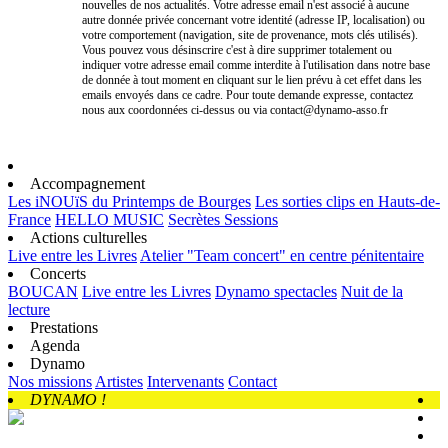
nouvelles de nos actualités. Votre adresse email n'est associé à aucune
autre donnée privée concernant votre identité (adresse IP, localisation) ou
votre comportement (navigation, site de provenance, mots clés utilisés).
Vous pouvez vous désinscrire c'est à dire supprimer totalement ou
indiquer votre adresse email comme interdite à l'utilisation dans notre base
de donnée à tout moment en cliquant sur le lien prévu à cet effet dans les
emails envoyés dans ce cadre. Pour toute demande expresse, contactez
nous aux coordonnées ci-dessus ou via contact@dynamo-asso.fr
Accompagnement
Les iNOUïS du Printemps de Bourges
Les sorties clips en Hauts-de-
France
HELLO MUSIC
Secrètes Sessions
Actions culturelles
Live entre les Livres
Atelier "Team concert" en centre pénitentaire
Concerts
BOUCAN
Live entre les Livres
Dynamo spectacles
Nuit de la
lecture
Prestations
Agenda
Dynamo
Nos missions
Artistes
Intervenants
Contact
DYNAMO !