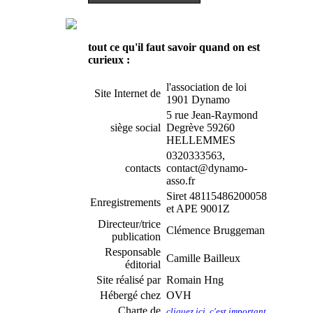
tout ce qu'il faut savoir quand on est
curieux :
l'association de loi
Site Internet de
1901 Dynamo
5 rue Jean-Raymond
siège social
Degrève 59260
HELLEMMES
0320333563,
contacts
contact@dynamo-
asso.fr
Siret 48115486200058
Enregistrements
et APE 9001Z
Directeur/trice
Clémence Bruggeman
publication
Responsable
Camille Bailleux
éditorial
Site réalisé par
Romain Hng
Hébergé chez
OVH
Charte de
cliquez ici, c'est important