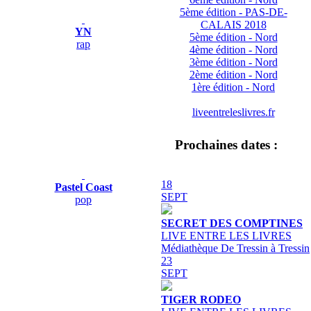
5ème édition - PAS-DE-
CALAIS 2018
YN
5ème édition - Nord
rap
4ème édition - Nord
3ème édition - Nord
2ème édition - Nord
1ère édition - Nord
liveentreleslivres.fr
Prochaines dates :
18
Pastel Coast
SEPT
pop
SECRET DES COMPTINES
LIVE ENTRE LES LIVRES
Médiathèque De Tressin à Tressin
23
SEPT
TIGER RODEO