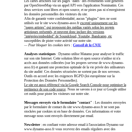
Les cartes affichées sur les pages "dates" des événements sont générées
par OpenStreetMap via un appel API vers l'application Nominatim. Ces
deux services sont libres et open source, et ne pistes pas ni n'enregistrent
les données personnelles des visiteurs du site.
Afin de garantir votre confidentialité, aucun "plugins" tiers ne sont
utilisés sur le site www.dynamo-asso.fr
excepté uniquement sur les
"pages artistes" qui proposent des médias variés selon les projets
artistiques présentés, et peuvent donc inclure des versions
"intégrées/embedded" de Soundcloud, Youtube, Bandcamp, etc
susceptibles de pister votre activité sur notre site.
— Pour bloquer les cookies tiers :
Conseil de la CNIL
Analyses statistiques
: Dynamo utilise Matamo pour analyser le traffic
sur son site Internet. Cette solution libre et open source n'utilise ni n'a
accès aux données collectées (sur les propres serveur de www.dynamo-
asso.fr) et garanti une protection optimale de la vie privée des utilisateurs
du site audité. Ces données sécurisées ne sortent pas de nos serveurs.
Outils en accord avec les exigences RGPD (loi européenne sur la
Protection des Données Personnelles).
Le site est aussi référencé via la Google Search Console pour optimiser la
pertinence de son code source
. Nous ne savons à ce jour si Google utilise
cet outils pour pister les visiteurs sur notre site.
Messages envoyés via le formulaire "contact"
: Les données envoyées
par le formulaire de contact du site www.dynamo-asso.fr ne sont pas
stockées par cookies ni en base de données. Ces informations et votre
message nous sont envoyés directement par email.
Newsletter
: en confiant votre adresse email à l'association Dynamo sur
www.dynamo-asso.fr vous recevrez des emails réguliers avec des