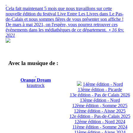
Cela fait maintenant 5 mois que nous travaillons sur cette
nouvelle édition du festival Live Entre Les Livres dans Le Pas-
de-Calais et nous sommes fières de vous présenter son affiche !
De mars à mai 2021, on l'espère, vous pourrez retrouver ces
évènements dans les médiathèques de ce département.
• 16 fev.
2021
Avec la musique de :
Orange Dream
14ème édition - Nord
krautrock
13ème édition - Picarde
13e édition - Pas de Calais 2026
13ème édition - Nord
12ème édition - Somme 2025
12ème édition - Aisne 2025
12e édition - Pas-de-Calais 2025
12ème édition - Nord 2024
11ème édition - Somme 2024
11ème édition - Aisne 2024